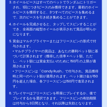
ホイールピースはすべてのベットでランダムにトリガー
され、1回につき1ピースのみ獲得できます。最初のホイー
ルピースを獲得すると、3つすべてのピースを集めるま
で、次のピースを引き続き集めることができます。
ホイールを完成させると、タップしてスピンすることが
でき、全画面の縦型ホイールが表示されて賞品が明らか
になります。
賞金はマルチプライヤーまたはフリースピンの形式で付
与されます。
• マルチプライヤーの賞品は、あなたの勝利ベット額に基
づいて計算されます（獲得した倍率 × ベット額。ただ
し、ベット額には賞金支払いのために 150円 の上限が適
用されます）
• フリースピンは「Candy Rush」で付与され、賞品獲得
時と同一のベット額が適用されます。ベット賭け金が150
円を超えた場合、各フリースピンは150円で進呈されま
す。
プレイヤーはフリースピンを即座にプレイするか、後で
プレイするかを選択できます。フリースピンの有効期限
は付与から3日間となり、それ以降は失効となります。