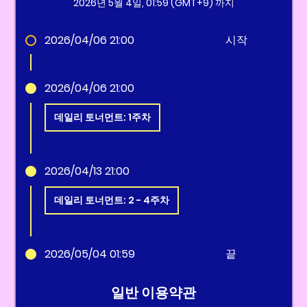
2026년 5월 4일, 01:59 (GMT+9) 까지
2026/04/06 21:00
시작
2026/04/06 21:00
데일리 토너먼트: 1주차
2026/04/13 21:00
데일리 토너먼트: 2 - 4주차
2026/05/04 01:59
끝
일반 이용약관