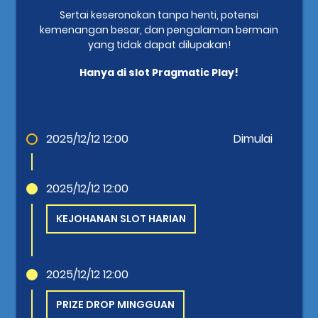
Sertai keseronokan tanpa henti, potensi
kemenangan besar, dan pengalaman bermain
yang tidak dapat dilupakan!
Hanya di slot Pragmatic Play!
2025/12/12 12:00
Dimulai
2025/12/12 12:00
KEJOHANAN SLOT HARIAN
2025/12/12 12:00
PRIZE DROP MINGGUAN