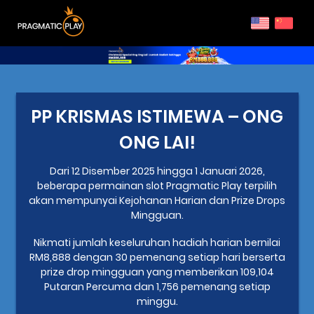
PP KRISMAS ISTIMEWA – ONG
ONG LAI!
Dari 12 Disember 2025 hingga 1 Januari 2026,
beberapa permainan slot Pragmatic Play terpilih
akan mempunyai Kejohanan Harian dan Prize Drops
Mingguan.
Nikmati jumlah keseluruhan hadiah harian bernilai
RM8,888 dengan 30 pemenang setiap hari berserta
prize drop mingguan yang memberikan 109,104
Putaran Percuma dan 1,756 pemenang setiap
minggu.