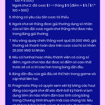
* 100 = 5.000)
Người chơi 2: đặt cược $ 1 -> thắng $ 5 (điểm = $ 5 / $ 1 *
100 = 500)
Không có yêu cầu tiền cược tối thiểu.
Người chơi sẽ thắng được giải thưởng dạng số nhân
của số tiền đặt cược người chơi thắng như được nêu
trong Bảng giải thưởng.
Nếu vòng quay chiến thắng vượt quá 25,000 VNĐ, giải
thưởng sẽ thanh toán dựa trên cược của hệ số nhân
25,000 VNĐ Số Nhân.
Nếu có hơnhai hoặc nhiều thành viên có cùng số
điểm, người chơi nào đạt được số điểm số cao nhất
trước sẽ có vị trí cao hơn trong bảng dẫn đầu​.
Bảng dẫn đầu của giải đấu sẽ thể hiện trong game và
cập nhật liên tục​.
Pragmatic Play có quyền xem xét kỹ lưỡng các hoạt
động của người chơi để xác định bất kỳ hành vi lạm
dụng tiềm ẩn nào nhằm đảm bảo tính công bằng
trong Chương trình khuyến mãi của chúng tôi. Nếu