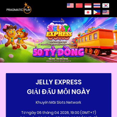
JELLY EXPRESS
GIẢI ĐẤU MỖI NGÀY
Khuyến Mãi Slots Network
Từ ngày 06 tháng 04 2026, 19:00 (GMT+7)