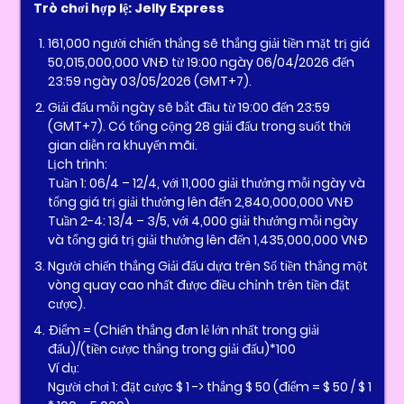
Trò chơi hợp lệ: Jelly Express
161,000 người chiến thắng sẽ thắng giải tiền mặt trị giá
50,015,000,000 VNĐ từ 19:00 ngày 06/04/2026 đến
23:59 ngày 03/05/2026 (GMT+7).
Giải đấu mỗi ngày sẽ bắt đầu từ 19:00 đến 23:59
(GMT+7)​. Có tổng cộng 28 giải đấu trong suốt thời
gian diễn ra khuyến mãi.
Lịch trình:
Tuần 1: 06/4 – 12/4, với 11,000 giải thưởng mỗi ngày và
tổng giá trị giải thưởng lên đến 2,840,000,000 VNĐ
Tuần 2-4: 13/4 – 3/5, với 4,000 giải thưởng mỗi ngày
và tổng giá trị giải thưởng lên đến 1,435,000,000 VNĐ
Người chiến thắng Giải đấu dựa trên Số tiền thắng một
vòng quay cao nhất được điều chỉnh trên tiền đặt
cược).
Điểm = (Chiến thắng đơn lẻ lớn nhất trong giải
đấu)/(tiền cược thắng trong giải đấu)*100
Ví dụ:
Người chơi 1: đặt cược $ 1 -> thắng $ 50 (điểm = $ 50 / $ 1