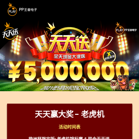
天天赢大奖 - 老虎机
活动时间表
欧洲杯限定版: 老虎机锦标赛 & 现金天天送